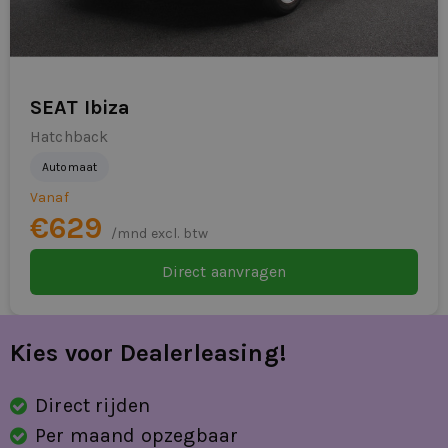
Dealerleasing hét gespecialiseerde label voor korte
looptijden, directe beschikbaarheid en maximale
flexibiliteit.
Eurocars Mobility combineert professionele
SEAT Ibiza
mobiliteitsoplossingen met een menselijk en
Hatchback
toegankelijk acceptatiebeleid.
Automaat
Klaar om te rijden
Vanaf
€629
Bekijk de actuele Hyundai i10 Dealerleasing-voorraad of
/mnd excl. btw
vraag binnen één minuut een voorstel aan. Vandaag
Direct aanvragen
aanvragen betekent vaak morgen al rijden.
Kies voor Dealerleasing!
Direct rijden
Per maand opzegbaar