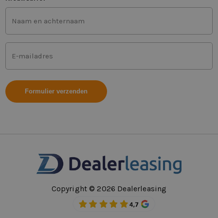
Voor-
en
achternaam
(Vereist)
Mailadres
(Vereist)
Copyright © 2026 Dealerleasing