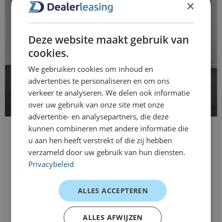
×
mistlampen voor
bijvoorbeeld bij projectwerk, vervangend vervoer of een
periode met wisselende mobiliteitsbehoeften. Je zit
passagiersairbag
Deze website maakt gebruik van
nergens lang aan vast en kunt je lease eenvoudig
radio
cookies.
aanpassen wanneer je situatie verandert.
Bij Dealerleasing rijd je direct uit voorraad en profiteer je
We gebruiken cookies om inhoud en
RDW-leges
advertenties te personaliseren en om ons
van flexibele contracten die tussentijds aanpasbaar zijn.
start/stop systeem
verkeer te analyseren. We delen ook informatie
Zo blijft je mobiliteit overzichtelijk én flexibel geregeld.
over uw gebruik van onze site met onze
De voordelen van Dealerleasing
stuurbekrachtiging
advertentie- en analysepartners, die deze
kunnen combineren met andere informatie die
Direct rijden uit voorraad
stuur verstelbaar
u aan hen heeft verstrekt of die zij hebben
MINI Electric
Flexibele looptijden van 1 tot 12 maanden
verzameld door uw gebruik van hun diensten.
stuurwiel multifunctioneel
Hatchback
Privacybeleid
Geen langdurige verplichtingen
Automaat
zij airbag(s) voor
Transparante kostenstructuur
Vanaf
ALLES ACCEPTEREN
€749
Geschikt voor zakelijk en particulier gebrui
/mnd excl. btw
ALLES AFWIJZEN
Persoonlijke en pragmatische aanpak