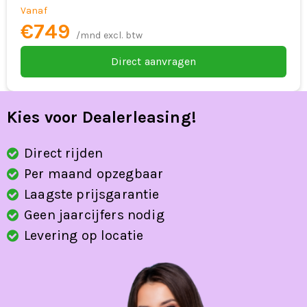
Vanaf
RDW-leges
€749
/mnd excl. btw
regensensor
Direct aanvragen
rijstrooksensor
Roll Stability Control
Kies voor Dealerleasing!
spraakbediening
Direct rijden
start/stop systeem
Per maand opzegbaar
stuurbekrachtiging snelheidsafhankelijk
Laagste prijsgarantie
Geen jaarcijfers nodig
stuur verstelbaar
Levering op locatie
stuurwiel multifunctioneel
verkeersbord detectie
vermoeidheids herkenning