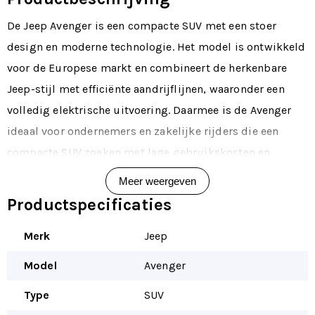
De Jeep Avenger is een compacte SUV met een stoer
design en moderne technologie. Het model is ontwikkeld
voor de Europese markt en combineert de herkenbare
Jeep-stijl met efficiënte aandrijflijnen, waaronder een
volledig elektrische uitvoering. Daarmee is de Avenger
ideaal voor ondernemers en zakelijke rijders die een
compacte SUV zoeken met lage gebruikskosten en
moderne features.
Meer weergeven
Via Dealerleasing lease je de Jeep Avenger flexibel van 1
Productspecificaties
tot 72 maanden — met shortlease, operational lease of
Merk
Jeep
financial lease.
Belangrijkste kenmerken
Model
Avenger
• Compacte SUV met robuuste Jeep-uitstraling
Type
SUV
• Verkrijgbaar als benzine, mild-hybrid en volledig