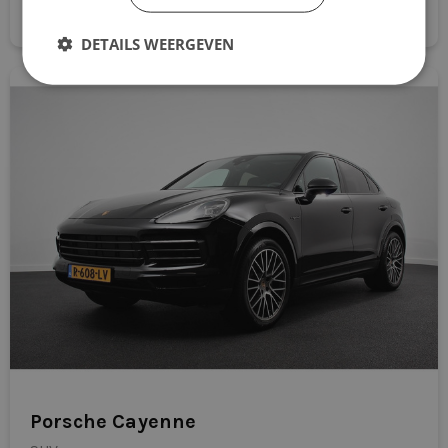
Direct aanvragen
“Compact, comfortabel en ziet er gewoon goed uit.”
regensensor
DETAILS WEERGEVEN
Ondernemer – representatief rijden
“Stoer en modern. Past perfect bij mijn bedrijf.”
rijstrooksensor met correctie
Consultant – flexibel leasen
stoffen bekleding
“Snel geregeld en geen vast contract. Ideaal.”
stuurbekrachtiging
Waarom kiezen voor Dealerleasing
stuurwiel multifunctioneel
Direct rijden – snel beschikbaar uit voorraad
vermoeidheids herkenning
Per maand opzegbaar – maximale flexibiliteit
volledig digitaal instrumentenpaneel
Laagste prijsgarantie – altijd scherp geprijsd
Geen jaarcijfers nodig – ook voor starters en zzp’ers
Levering op locatie – wij bezorgen de auto waar jij wilt
Porsche Cayenne
Met Dealerleasing kies je voor nu flexibel leasen,