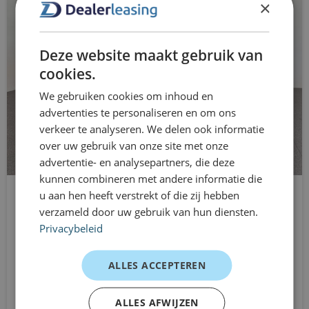
Keuze uit brandstof, hybride of elektrisch
×
elektrische ramen voor
Perfect voor nu flexibel leasen
Elektronisch Stabiliteits Programma
Deze website maakt gebruik van
cookies.
hill hold functie
Dealerleasing 1–12 maanden
We gebruiken cookies om inhoud en
keyless start
Dealerleasing is ideaal voor ondernemers die flexibiliteit
advertenties te personaliseren en om ons
willen behouden. Je least de Jeep Avenger al vanaf 1
verkeer te analyseren. We delen ook informatie
LED dagrijverlichting
over uw gebruik van onze site met onze
maand, zonder vast te zitten aan langdurige
advertentie- en analysepartners, die deze
LED koplampen
leasecontracten. Ideaal bij tijdelijke inzet, groei van het
kunnen combineren met andere informatie die
bedrijf of wanneer je snel wilt kunnen schakelen.
multimedia-voorbereiding
u aan hen heeft verstrekt of die zij hebben
Renault Arkana
Contracten zijn per maand opzegbaar en eenvoudig aan
verzameld door uw gebruik van hun diensten.
1.6 E-Tech full hybrid 145 techno
multimedia scherm klein
Privacybeleid
te passen aan jouw situatie.
Automaat
oplaadmogelijkheid
Vanaf
ALLES ACCEPTEREN
Klantervaringen
€749
passagiersairbag
/mnd excl. btw
ZZP’er – dagelijks zakelijk gebruik
ALLES AFWIJZEN
RDW-leges