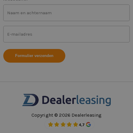
Voor-
en
achternaam
(Vereist)
Mailadres
(Vereist)
Copyright © 2026 Dealerleasing