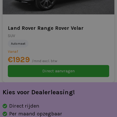
Bekijk de actuele Jeep Avenger dealerlease-voorraad of
vraag direct een offerte aan. Vandaag aanvragen betekent
vaak direct rijden met maximale flexibiliteit.
Land Rover Range Rover Velar
SUV
Automaat
Vanaf
€1929
/mnd excl. btw
Direct aanvragen
Kies voor Dealerleasing!
Direct rijden
Per maand opzegbaar