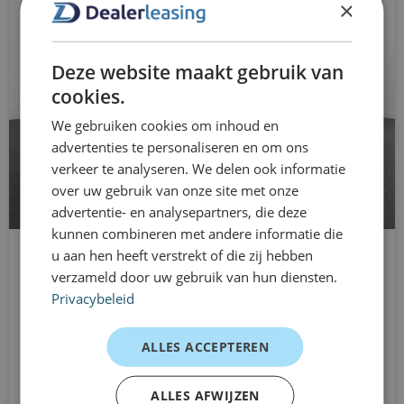
hill hold functie
×
• Praktische bagageruimte voor dagelijks gebruik
hoofd airbag(s) achter
• Zuinig en efficiënt in verbruik
Deze website maakt gebruik van
• Representatieve uitstraling voor zakelijke ritten
hoofd airbag(s) voor
cookies.
Dealerleasing is de ideale oplossing wanneer je tijdelijk
koplampen adaptief
We gebruiken cookies om inhoud en
een compacte en veelzijdige auto nodig hebt —
advertenties te personaliseren en om ons
LED dagrijverlichting
bijvoorbeeld bij projectwerk, vervangend vervoer of een
verkeer te analyseren. We delen ook informatie
periode met wisselende mobiliteitsbehoeften. Je zit
over uw gebruik van onze site met onze
Navigatie
advertentie- en analysepartners, die deze
nergens lang aan vast en kunt je lease eenvoudig
Parkeersensoren Achter
kunnen combineren met andere informatie die
aanpassen wanneer je situatie verandert.
u aan hen heeft verstrekt of die zij hebben
Toyota Yaris Cross
Bij Dealerleasing rijd je direct uit voorraad en profiteer je
passagiersairbag
verzameld door uw gebruik van hun diensten.
SUV
van flexibele contracten die tussentijds aanpasbaar zijn.
Privacybeleid
Privacy Glass
Automaat
Zo blijft je mobiliteit overzichtelijk én flexibel geregeld.
Vanaf
Dit maakt Dealerleasing
radio
ALLES ACCEPTEREN
€699
aantrekkelijk voor jou
/mnd excl. btw
RDW-leges
ALLES AFWIJZEN