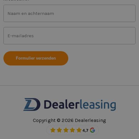
Voor-
en
achternaam
(Vereist)
Mailadres
(Vereist)
Copyright © 2026 Dealerleasing