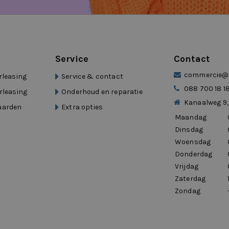
Prettig voor dagelijks gebruik.”
jden.”
Service
Contact
commercie@d
rleasing
Service & contact
dig had.”
088 700 18 1
rleasing
Onderhoud en reparatie
alerleasing
Kanaalweg 9,
aarden
Extra opties
Maandag
Dinsdag
Woensdag
Donderdag
Vrijdag
Zaterdag
Zondag