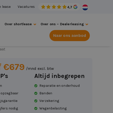
n lease
Vacatures
s
Over shortlease
Over ons – Dealerleasing
Naar ons aanbod
stra
aat
f €679
/mnd excl. btw
P's
Altijd inbegrepen
en
Reparatie en onderhoud
 opzegbaar
Banden
ijsgarantie
Verzekering
jfers nodig
Wegenbelasting