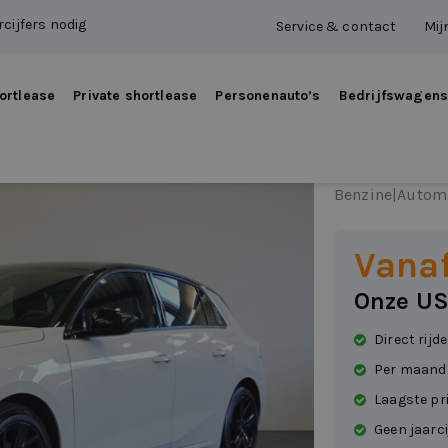
cijfers nodig
Service & contact
Mij
ortlease
Private shortlease
Personenauto’s
Bedrijfswagen
Opel A
Benzine
|
Autom
Vana
Onze US
Direct rijd
Per maand
Laagste pr
Geen jaarci