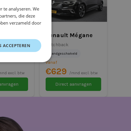
r te analyseren. We
partners, die deze
ebben verzameld door
ris
Renault Mégane
Hatchback
S ACCEPTEREN
Handgeschakeld
Vanaf
€629
mnd excl. btw
/mnd excl. btw
aanvragen
Direct aanvragen