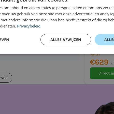
auto
even
s om inhoud en advertenties te personaliseren en om ons verkee
 over uw gebruik van onze site met onze advertentie- en analyse
van zitconfiguratie)
et andere informatie die u aan hen heeft verstrekt of die zij h
l
 diensten.
Privacybeleid
Toyota Ya
hankelijk)
Hatchback
EVEN
ALLES AFWIJZEN
ALLE
ride
Automaat
voering)
Vanaf
€629
 (WLTP)
/
Direct 
even
ering afhankelijk)
aal is voor jou