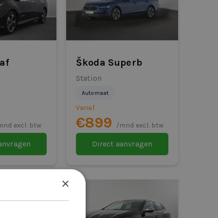
af
Škoda Superb
Station
Automaat
Vanaf
€899
mnd excl. btw
/mnd excl. btw
aanvragen
Direct aanvragen
×