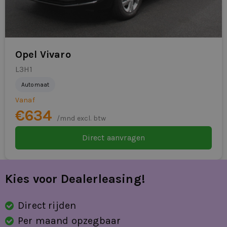
Opel Vivaro
L3H1
Automaat
Vanaf
€634
/mnd excl. btw
Direct aanvragen
Kies voor Dealerleasing!
Direct rijden
Per maand opzegbaar