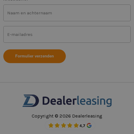
Voor-
en
achternaam
(Vereist)
Mailadres
(Vereist)
Copyright © 2026 Dealerleasing