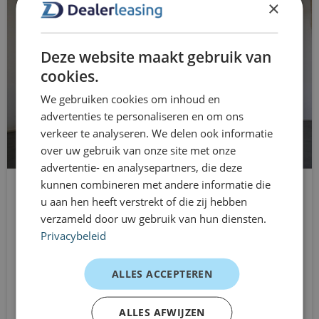
×
buitentemperatuurmeter
bedrijfswagen nodig hebt — bijvoorbeeld bij extra
werkdruk, projectwerk, vervangend vervoer of een
centrale deurvergrendeling met
Deze website maakt gebruik van
flexibele inzet richting klanten. Met dealerleasing rijd je
afstandsbediening
cookies.
de Vivaro zonder langdurige verplichtingen en kun je
Cruise Control
We gebruiken cookies om inhoud en
eenvoudig aanpassen wanneer je situatie verandert. Zo
advertenties te personaliseren en om ons
blijf je mobiel én houd je grip op je mobiliteitskosten.
Digitaal Audio Systeem (DAB+)
verkeer te analyseren. We delen ook informatie
Klantervaringen
over uw gebruik van onze site met onze
dimlichten automatisch
advertentie- en analysepartners, die deze
Installatiebedrijf – tijdelijke klus
elektrische ramen voor
kunnen combineren met andere informatie die
“De Vivaro bood precies genoeg ruimte voor al ons
u aan hen heeft verstrekt of die zij hebben
Volkswagen Crafter
materiaal. Binnen één dag geregeld.”
Elektronisch Stabiliteits Programma
verzameld door uw gebruik van hun diensten.
L3H3
Fleetmanager – extra inzet
Privacybeleid
hill hold functie
Handgeschakeld
“Ideaal om snel extra vervoer te hebben zonder vast
Vanaf
Multimedia
ALLES ACCEPTEREN
leasecontract.”
€669
/mnd excl. btw
ZZP’er – projectperiode
multimedia-voorbereiding
ALLES AFWIJZEN
“Ruim, comfortabel en betrouwbaar — precies wat ik