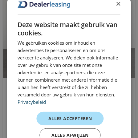
bumpers in carrosseriekleur
×
contracten en hebt vooraf duidelijkheid over je
maandelijkse kosten. Onderhoud, verzekering en
centrale deurvergrendeling met
afschrijving zijn geregeld, zodat jij zonder zorgen op pad
afstandsbediening
Deze website maakt gebruik van
bent. Dat maakt deze bestelwagen ideaal bij tijdelijke
cookies.
connected services
opdrachten, wisselende projecten of situaties waarin
We gebruiken cookies om inhoud en
Connect Nav met 7" capacitief touchscreen en
flexibiliteit belangrijk is.
advertenties te personaliseren en om ons
Ervaringen van rijders
verkeer te analyseren. We delen ook informatie
DAB+ radio
over uw gebruik van onze site met onze
Monteur
DAB ontvanger
advertentie- en analysepartners, die deze
“Prettige balans tussen laadruimte en wendbaarheid.”
kunnen combineren met andere informatie die
dimlichten automatisch
u aan hen heeft verstrekt of die zij hebben
Mercedes-Benz Sprinter
Bezorger
verzameld door uw gebruik van hun diensten.
elektrische ramen voor
L2H2
“Overzichtelijk formaat en toch voldoende
Privacybeleid
Automaat
laadvolume.”
Elektrisch inklapbare buitenspiegels
Vanaf
ALLES ACCEPTEREN
Ondernemer
Elektronisch Stabiliteits Programma
€794
/mnd excl. btw
“Flexibel leasen en snel inzetbaar — precies wat ik
ALLES AFWIJZEN
hill hold functie
zocht.”