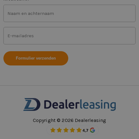
Voor-
en
achternaam
(Vereist)
Mailadres
(Vereist)
Copyright © 2026 Dealerleasing