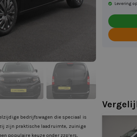
Levering op
Vergeli
lzijdige bedrijfswagen die speciaal is
ij zijn praktische laadruimte, zuinige
een populaire keuze onder zzp’ers,