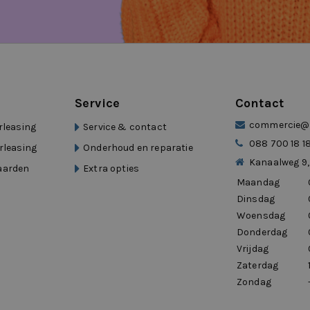
 van het bedrijf. Contracten zijn per maand
ituatie.
Service
Contact
ee te rijden.”
commercie@d
rleasing
Service & contact
088 700 18 1
rleasing
Onderhoud en reparatie
mheden.”
Kanaalweg 9,
aarden
Extra opties
Maandag
verschil.”
Dinsdag
Woensdag
erleasing
Donderdag
Vrijdag
Zaterdag
Zondag