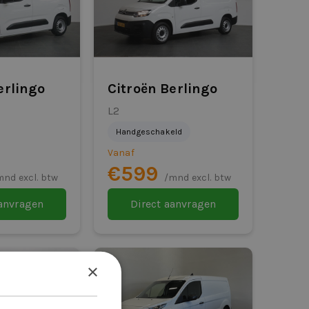
erlingo
Citroën Berlingo
L2
Handgeschakeld
Vanaf
€599
mnd excl. btw
/mnd excl. btw
aanvragen
Direct aanvragen
×