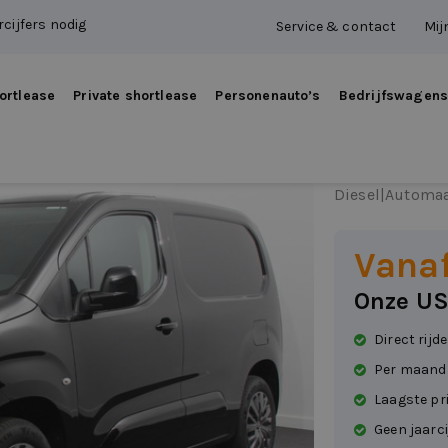
cijfers nodig
Service & contact
Mij
ortlease
Private shortlease
Personenauto’s
Bedrijfswagen
Peugeo
Diesel
|
Automa
Vanaf
Onze US
Direct rijd
Per maand
Laagste pr
Geen jaarci