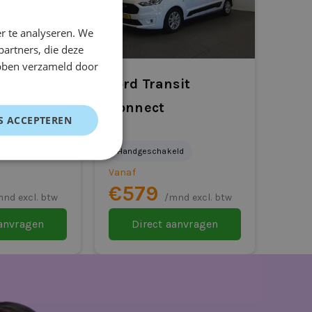
r te analyseren. We
partners, die deze
ebben verzameld door
Partner
Ford Transit
Connect
S ACCEPTEREN
eld
L2
Handgeschakeld
Vanaf
€579
nd excl. btw
/mnd excl. btw
aanvragen
Direct aanvragen