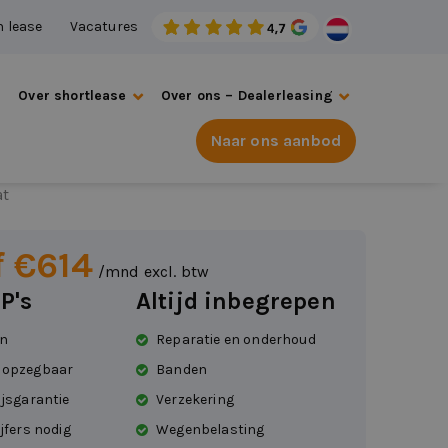
n lease
Vacatures
s
Over shortlease
Over ons – Dealerleasing
Naar ons aanbod
t Partner
at
 €614
/mnd excl. btw
P's
Altijd inbegrepen
en
Reparatie en onderhoud
 opzegbaar
Banden
ijsgarantie
Verzekering
jfers nodig
Wegenbelasting