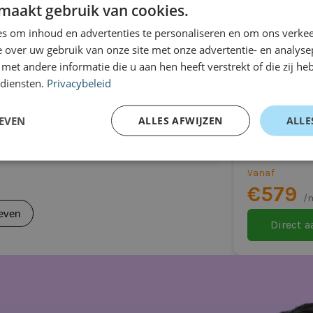
wagen
even
maakt gebruik van cookies.
n. Moderne infotainment- en
s om inhoud en advertenties te personaliseren en om ons verkee
ragen bij aan veiligheid en
 over uw gebruik van onze site met onze advertentie- en analyse
et andere informatie die u aan hen heeft verstrekt of die zij h
erweg.
 diensten.
Privacybeleid
Peugeot 
L2H1
EVEN
ALLES AFWIJZEN
ALLE
Handgeschak
itvoering)
Vanaf
€579
/m
kelijk)
even
Direct 
r)