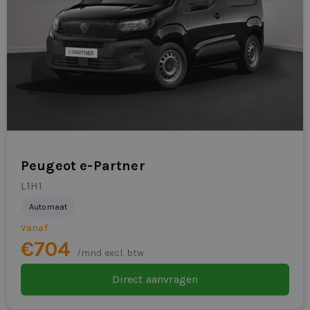
Geschikt voor zakelijk en particulier gebruik
Persoonlijke en pragmatische aanpak
Dealerleasing is onderdeel van
Eurocars Mobility
Dealerleasing is onderdeel van Eurocars Mobility, een
mobiliteitsgroep met meer dan 15 jaar ervaring in
flexibele mobiliteitsoplossingen. Snelle beschikbaarheid,
Peugeot e-Partner
professionele ondersteuning en een menselijk
L1H1
acceptatiebeleid staan centraal.
Automaat
Klaar om te rijden?
Vanaf
€704
Bekijk de actuele Renault Kangoo E-Tech L1H1
/mnd excl. btw
Dealerleasing-voorraad of vraag direct een voorstel aan.
Direct aanvragen
Vandaag aanvragen betekent vaak morgen al rijden.