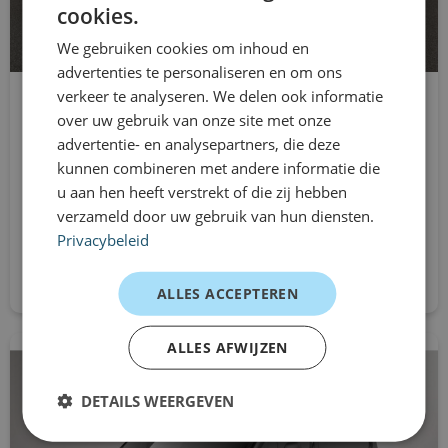
Klantervaringen
cookies.
radio
Logistiek planner – stedelijke ritten
We gebruiken cookies om inhoud en
advertenties te personaliseren en om ons
RDW-leges
“Prettig elektrisch rijden en verrassend ruime laadruimte
verkeer te analyseren. We delen ook informatie
Ford Transit Connect
voor zijn formaat.”
start/stop systeem
over uw gebruik van onze site met onze
Installateur – tijdelijke inzet
L2
advertentie- en analysepartners, die deze
stuur verstelbaar
“Snel geregeld, stil en ideaal voor korte ritten naar
kunnen combineren met andere informatie die
Automaat
u aan hen heeft verstrekt of die zij hebben
klanten.”
Vanaf
tussenschot volledig
verzameld door uw gebruik van hun diensten.
€609
Freelancer – flexibel vervoer
/mnd excl. btw
Privacybeleid
“Compact, efficiënt en zonder gedoe met uitstoot.”
Direct aanvragen
Waarom jij kiest voor Dealerleasing
ALLES ACCEPTEREN
Direct rijden uit voorraad
ALLES AFWIJZEN
Flexibele looptijden van 1 tot 12 maanden
Geen langdurige verplichtingen
DETAILS WEERGEVEN
Transparante kostenstructuur