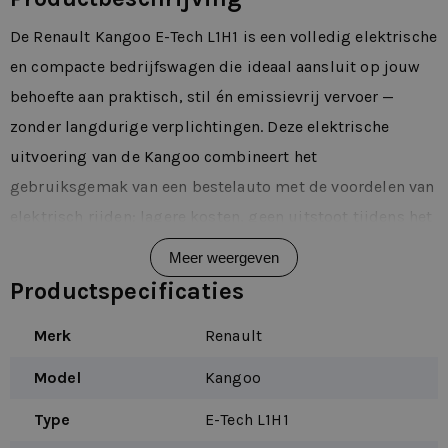
De Renault Kangoo E-Tech L1H1 is een volledig elektrische
en compacte bedrijfswagen die ideaal aansluit op jouw
behoefte aan praktisch, stil én emissievrij vervoer —
zonder langdurige verplichtingen. Deze elektrische
uitvoering van de Kangoo combineert het
gebruiksgemak van een bestelauto met de voordelen van
elektrisch rijden: lagere kosten, geen uitstoot tijdens het
gebruik en een ontspannen rijervaring.
Meer weergeven
In het dagelijkse gebruik merk je direct hoe wendbaar de
Productspecificaties
Kangoo E-Tech L1H1 is. Dankzij zijn compacte lengte is hij
Merk
Renault
overzichtelijk in stedelijk verkeer en prettig te parkeren,
ook op drukke locaties. Tegelijkertijd biedt hij achterin
Model
Kangoo
een ruime laadruimte met een lage laadvloer, wat het in-
Type
E-Tech L1H1
en uitladen van gereedschap, pakketten of materialen