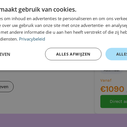
auto
even
 van uitvoering en derde zitrij)
maakt gebruik van cookies.
lijk)
s om inhoud en advertenties te personaliseren en om ons verkee
 over uw gebruik van onze site met onze advertentie- en analyse
et andere informatie die u aan hen heeft verstrekt of die zij h
itvoering)
 schuif-/kanteldak
 diensten.
Privacybeleid
kelijk van uitvoering)
Polestar 
Long Range 
EVEN
ALLES AFWIJZEN
ALLE
Prime 100 
Automaat
ideaal is voor jou
Vanaf
€1090
even
zitrij)
Direct 