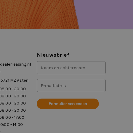
Nieuwsbrief
Voor-
ealerleasing.nl
en
8
achternaam
 5721 MZ Asten
Mailadres
(Vereist)
08:00 - 20:00
(Vereist)
08:00 - 20:00
08:00 - 20:00
08:00 - 20:00
08:00 - 17:00
10:00 - 14:00
-