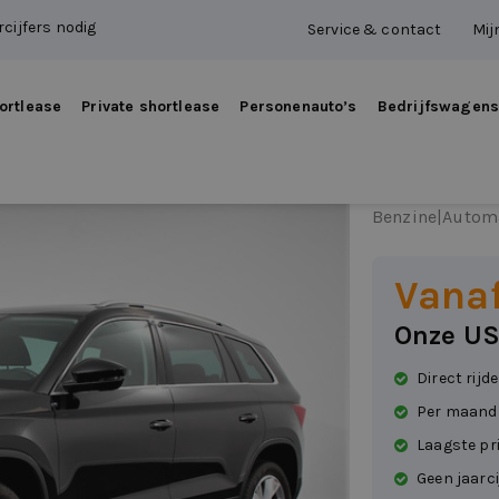
cijfers nodig
Service & contact
Mij
ortlease
Private shortlease
Personenauto’s
Bedrijfswagen
Škoda
Benzine
|
Autom
Vana
Onze US
Direct rijd
Per maand
Laagste pr
Geen jaarci