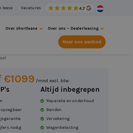
n lease
Vacatures
s
Over shortlease
Over ons – Dealerleasing
Naar ons aanbod
 Kodiaq
aat
f €1099
/mnd excl. btw
P's
Altijd inbegrepen
en
Reparatie en onderhoud
 opzegbaar
Banden
ijsgarantie
Verzekering
jfers nodig
Wegenbelasting