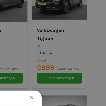
5
Volkswagen
Tiguan
SUV
Automaat
Vanaf
€999
d excl. btw
/mnd excl. btw
aanvragen
Direct aanvragen
×