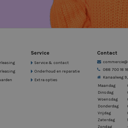
ase voor jou
Service
Contact
commercie@d
rleasing
Service & contact
088 700 18 1
rleasing
Onderhoud en reparatie
el van Eurocars
Kanaalweg 9,
aarden
Extra opties
Maandag
Dinsdag
, een mobiliteitsgroep met meer dan 15
Woensdag
Donderdag
 Je profiteert van snelle beschikbaarheid,
Vrijdag
ceptatiebeleid.
Zaterdag
Zondag