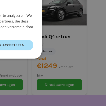
r te analyseren. We
partners, die deze
ebben verzameld door
4
Audi Q4 e-tron
Single motor
SUV
S ACCEPTEREN
kWh
Automaat
Vanaf
€1249
/mnd excl.
/mnd excl. btw
btw
aanvragen
Direct aanvragen