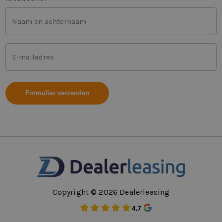
Voor-
en
achternaam
(Vereist)
Mailadres
(Vereist)
Copyright © 2026 Dealerleasing