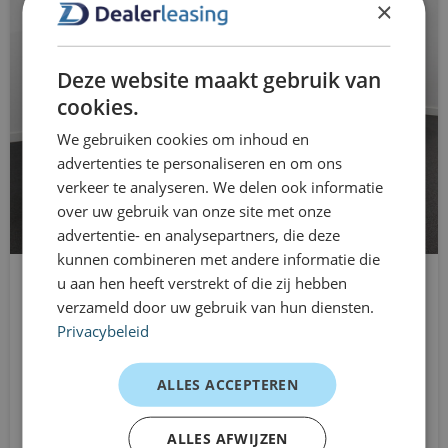
centrale deurvergrendeling met
×
bedrijfswagen nodig is, bijvoorbeeld bij seizoensdrukte,
afstandsbediening
projectwerk, vervangend vervoer of uitbreiding van je
dimlichten automatisch
Deze website maakt gebruik van
wagenpark. Je rijdt zonder langdurige verplichtingen en
cookies.
kunt je lease eenvoudig aanpassen wanneer je situatie
eCall noodoproepsysteem
We gebruiken cookies om inhoud en
verandert.
elektrische ramen voor
advertenties te personaliseren en om ons
Zo maakt Dealerleasing jouw
verkeer te analyseren. We delen ook informatie
mobiliteit flexibeler
Elektrisch verstelbare spiegels
over uw gebruik van onze site met onze
advertentie- en analysepartners, die deze
Direct rijden uit voorraad
Elektronisch Stabiliteits Programma
kunnen combineren met andere informatie die
Flexibele looptijden van 1 tot 12 maanden
u aan hen heeft verstrekt of die zij hebben
Intrumentenpaneel met multifunctioneel
Opel Combo
Geen langdurige verplichtingen
verzameld door uw gebruik van hun diensten.
display
L2H1
Privacybeleid
Transparante kostenstructuur
Automaat
Multifunctioneel met leder bekleed stuurwiel
Geschikt voor zakelijk en particulier gebruik
Vanaf
ALLES ACCEPTEREN
en versnellingspook
€659
Persoonlijke en pragmatische aanpak
/mnd excl. btw
Multifunctioneel stuurwiel leder
ALLES AFWIJZEN