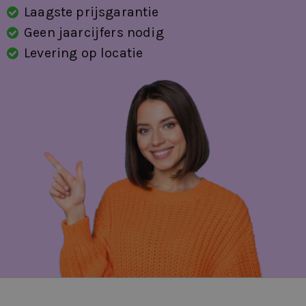
Laagste prijsgarantie
Sport Comfortstoelen
Geen jaarcijfers nodig
Levering op locatie
start/stop systeem
stuurbekrachtiging snelheidsafhankelijk
stuur verstelbaar
stuurwiel multifunctioneel
Telefoonvoorbereiding Premium
Trekhaak
vermoeidheids herkenning
vervolgbotsing preventie
voorstoelen in hoogte verstelbaar