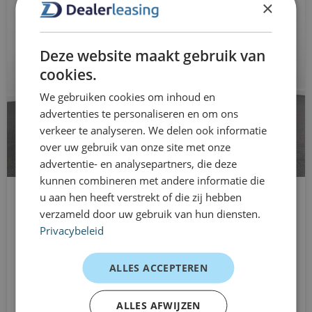
×
voor jou
Bluetooth telefoonvoorbereiding
Dealerleasing biedt maximale vrijheid in mobiliteit. Je
boordcomputer
Deze website maakt gebruik van
rijdt de Volkswagen Passat al vanaf 1 maand, zonder vast
bots herkenning en activatie
cookies.
te zitten aan langdurige leasecontracten. Ideaal bij
We gebruiken cookies om inhoud en
tijdelijke inzet, uitbreiding van het team, nieuwe
bots waarschuwing systeem
advertenties te personaliseren en om ons
medewerkers of groei van je onderneming.
Brake Assist System
verkeer te analyseren. We delen ook informatie
Klantervaringen
over uw gebruik van onze site met onze
buitenspiegel(s) automatisch dimmend
advertentie- en analysepartners, die deze
Accountmanager – lange ritten
kunnen combineren met andere informatie die
buitenspiegels elektrisch verstel- en
“Comfortabel en stabiel, ideaal voor veel zakelijke
u aan hen heeft verstrekt of die zij hebben
Ford Focus
verwarmbaar
kilometers.”
verzameld door uw gebruik van hun diensten.
Stationwagon
ZZP’er – dagelijks zakelijk gebruik
Privacybeleid
buitentemperatuurmeter
Handgeschakeld
“Prettige auto met veel ruimte, ideaal voor werk en
Vanaf
Camera
ALLES ACCEPTEREN
privé.”
€649
/mnd excl. btw
MKB – representatieve wagen
centrale deurvergrendeling met
ALLES AFWIJZEN