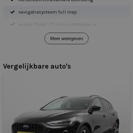
technologie
navigatiesysteem full map
Het interieur van de Volkswagen Passat is overzichtelijk
Velgen 'Soho', 17 inch lichtmetaal in
en degelijk ingericht. Comfortabele stoelen, een
zilver/antraciet uitgevoerd
ergonomische indeling en intuïtieve bediening dragen
Meer weergeven
bij aan rijcomfort en gebruiksgemak. Het
voorstoelen verwarmd
infotainmentsysteem is gebruiksvriendelijk en moderne
achterbank in delen neerklapbaar
rijhulpsystemen ondersteunen veiligheid en comfort
Vergelijkbare auto's
tijdens elke rit.
achteropkomend verkeer waarschuwing
Technische gegevens
airco separaat achter
• Laadvolume: ca. 586–1.152 liter
alarm klasse 1(startblokkering)
• Laadvermogen: ca. 600–700 kg
• Trekgewicht: tot ca. 1.500–2.000 kg (afhankelijk van
aluminium interieur afwerking
uitvoering)
Ambienteverlichting
• Motoren: benzine / diesel / plug-in hybride (afhankelijk