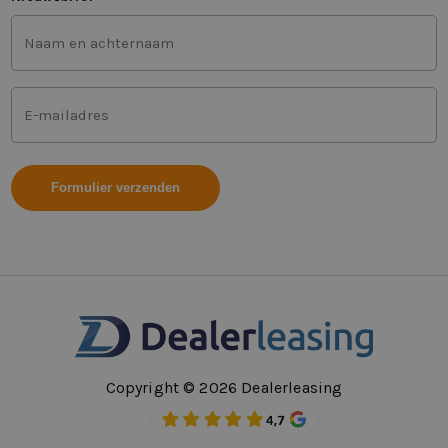
Voor-
en
achternaam
(Vereist)
Mailadres
(Vereist)
Copyright © 2026 Dealerleasing