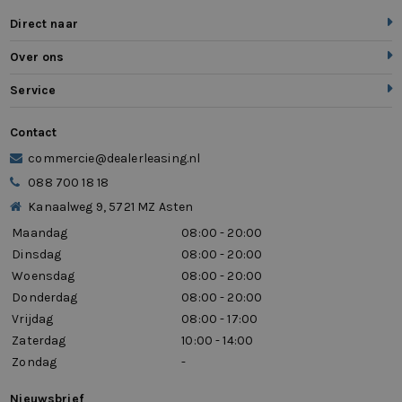
zij airbag(s) voor
Direct naar
Zijruiten achter en achterruit getint, 65%
Over ons
lichtabsorberend
Service
zwarte glans (piano)lak interieur afwerking
Contact
commercie@dealerleasing.nl
088 700 18 18
Kanaalweg 9, 5721 MZ Asten
Maandag
08:00 - 20:00
Dinsdag
08:00 - 20:00
Woensdag
08:00 - 20:00
Donderdag
08:00 - 20:00
Vrijdag
08:00 - 17:00
Zaterdag
10:00 - 14:00
Zondag
-
Nieuwsbrief