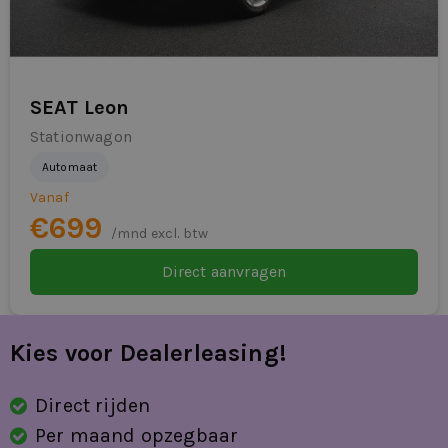
LED achterlichten
Lederen MF Stuurwiel + Schakelflippers
lederen stuurwiel en versnellingspook
SEAT Leon
Stationwagon
lendesteunen (verstelbaar)
Automaat
mistlampen voor adaptief
Vanaf
€699
multimedia-voorbereiding
/mnd excl. btw
Direct aanvragen
parkeersensor voor en achter
passagiersairbag
Kies voor Dealerleasing!
RDW-leges
regensensor
Direct rijden
Per maand opzegbaar
ruitensproeiers verwarmbaar