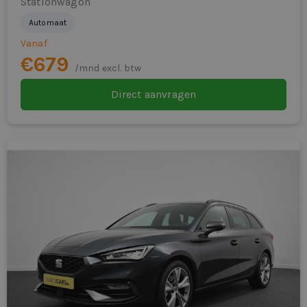
Stationwagon
elektrische ramen voor
korte looptijden, snelle levering en een menselijk
Automaat
acceptatiebeleid centraal.
Elektronisch Sper Differentieel
Vanaf
Klaar om te rijden
€679
Elektronisch Stabiliteits Programma
/mnd excl. btw
Wil je comfortabel en representatief zakelijk rijden
Executive pakket
Direct aanvragen
zonder langdurige verplichtingen?
Bekijk de actuele Volkswagen Passat dealerlease-
hill hold functie
voorraad of vraag direct een offerte aan. Vandaag
hoofd airbag(s) achter
aanvragen betekent vaak direct rijden met maximale
hoofd airbag(s) voor
flexibiliteit.
Keyless Go
keyless start
Koplampverlichting led Plus
Lane Assist