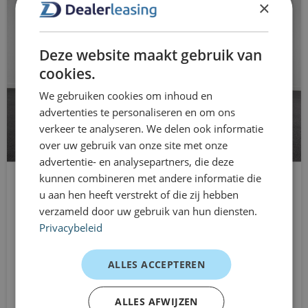
×
voor jou
Brake Assist System
Dealerleasing biedt maximale vrijheid in mobiliteit. Je
buitenspiegels elektrisch verstelbaar
Deze website maakt gebruik van
rijdt de Volkswagen T-Cross al vanaf 1 maand, zonder vast
buitenspiegels in carrosseriekleur
cookies.
te zitten aan langdurige leasecontracten. Ideaal bij
We gebruiken cookies om inhoud en
tijdelijke inzet, nieuwe medewerkers of groei van je
buitenspiegels verwarmbaar
advertenties te personaliseren en om ons
onderneming.
bumpers in carrosseriekleur
verkeer te analyseren. We delen ook informatie
Klantervaringen
over uw gebruik van onze site met onze
centrale deurvergrendeling met
advertentie- en analysepartners, die deze
ZZP’er – dagelijks zakelijk rijden
afstandsbediening
kunnen combineren met andere informatie die
“Wendbaar, comfortabel en precies groot genoeg.”
u aan hen heeft verstrekt of die zij hebben
Opel Mokka-e
MKB – compacte SUV voor meerdere medewerkers
connected services
verzameld door uw gebruik van hun diensten.
SUV
“Fijne auto met prettige hoge zit en overzicht.”
Privacybeleid
dakrails
Automaat
Starter – flexibel leasen
Vanaf
Digitale radio ontvangst
ALLES ACCEPTEREN
“Snel geregeld zonder vast contract.”
€699
Waarom kiezen voor Dealerleasing
/mnd excl. btw
dimlichten automatisch
ALLES AFWIJZEN