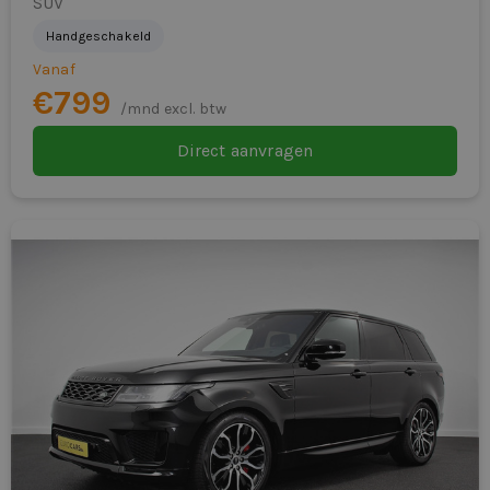
SUV
Wil je comfortabel en representatief zakelijk rijden
lederen stuurwiel
Handgeschakeld
zonder langdurige verplichtingen?
Vanaf
Mistlampen voor
Bekijk de actuele Volkswagen T-Cross dealerlease-
€799
/mnd excl. btw
voorraad of vraag direct een offerte aan. Vandaag
multimedia-voorbereiding
Direct aanvragen
aanvragen betekent vaak direct rijden met maximale
Navigatie
flexibiliteit.
passagiersairbag
passagiersstoel in hoogte verstelbaar
radio
RDW-leges
rijstrooksensor met correctie
ruitensproeiers verwarmbaar