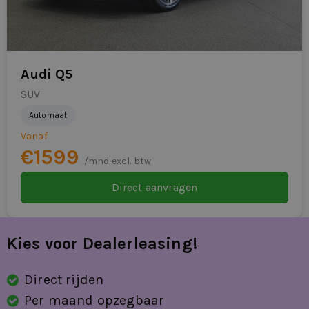
parkeer assistent
parkeersensor voor en achter
passagiersairbag
Audi Q5
SUV
Privacy Glass
Automaat
Radio- en multimediasysteem 'Composition
Vanaf
Media'
€1599
/mnd excl. btw
RDW-leges
Direct aanvragen
regensensor
rijstrooksensor met correctie
Kies voor Dealerleasing!
schakelmogelijkheid aan stuurwiel
Direct rijden
spraakbediening
Per maand opzegbaar