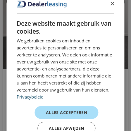
×
voor jou
boordcomputer
Dealerleasing biedt maximale vrijheid in mobiliteit. Je
bots waarschuwing systeem
Deze website maakt gebruik van
rijdt de Volkswagen Tiguan al vanaf 1 maand, zonder vast
Brake Assist System
cookies.
te zitten aan langdurige leasecontracten. Ideaal bij
We gebruiken cookies om inhoud en
tijdelijke inzet, groei van je onderneming, nieuwe
buitenspiegels elektrisch verstel- en
advertenties te personaliseren en om ons
medewerkers of wanneer je flexibel wilt blijven. Flexibel,
verwarmbaar
verkeer te analyseren. We delen ook informatie
overzichtelijk en snel geregeld.
over uw gebruik van onze site met onze
centrale deurvergrendeling met
Klantervaringen
advertentie- en analysepartners, die deze
afstandsbediening
kunnen combineren met andere informatie die
Accountmanager – zakelijke afspraken
u aan hen heeft verstrekt of die zij hebben
comfortstoel(en)
Jeep Avenger
“Comfortabel en representatief, prettig op lange
verzameld door uw gebruik van hun diensten.
SUV
connected services
afstanden.”
Privacybeleid
Automaat
ZZP’er – dagelijks gebruik
cruise control adaptief
Vanaf
ALLES ACCEPTEREN
“Fijne hoge zit en veel ruimte, ideaal voor mijn werk.”
€729
DAB ontvanger
/mnd excl. btw
MKB – poolauto
ALLES AFWIJZEN