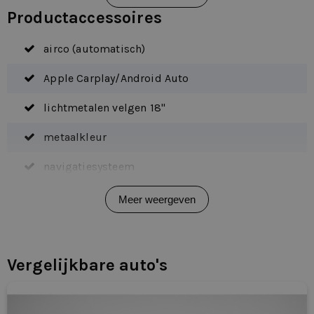
Productaccessoires
airco (automatisch)
Apple Carplay/Android Auto
lichtmetalen velgen 18"
metaalkleur
navigatiesysteem
voorstoelen verwarmd
Meer weergeven
achterbank in delen neerklapbaar
achteruitrijcamera
Vergelijkbare auto's
airco separaat achter
alarm klasse 1(startblokkering)