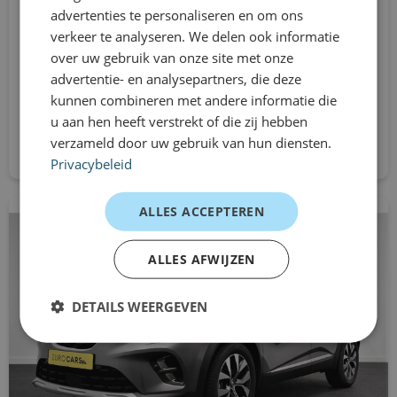
dakrails
advertenties te personaliseren en om ons
SUV
verkeer te analyseren. We delen ook informatie
Automaat
dimlichten automatisch
over uw gebruik van onze site met onze
Vanaf
advertentie- en analysepartners, die deze
elektrisch bedienbare achterklep
€1049
kunnen combineren met andere informatie die
/mnd excl. btw
u aan hen heeft verstrekt of die zij hebben
elektrische ramen achter
Direct aanvragen
verzameld door uw gebruik van hun diensten.
elektrische ramen voor
Privacybeleid
Elektrisch inklapbare trekhaak
ALLES ACCEPTEREN
Elektronisch Stabiliteits Programma
ALLES AFWIJZEN
extra getint glas
DETAILS WEERGEVEN
grootlichtassistent
hill hold functie
hoofd airbag(s) voor