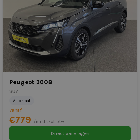
regensensor
rijstrooksensor met correctie
ruitensproeiers verwarmbaar
schakelmogelijkheid aan stuurwiel
start/stop systeem
stuurbekrachtiging snelheidsafhankelijk
stuur verstelbaar
Peugeot 3008
SUV
stuurwiel multifunctioneel
Automaat
stuurwiel verwarmd
Vanaf
€779
verkeersbord detectie
/mnd excl. btw
vermoeidheids herkenning
Direct aanvragen