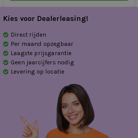
volledig digitaal instrumentenpaneel
Kies voor Dealerleasing!
voorstoelen in hoogte verstelbaar
Winter-pakket
Direct rijden
Per maand opzegbaar
zij airbag(s) voor
Laagste prijsgarantie
Geen jaarcijfers nodig
Levering op locatie