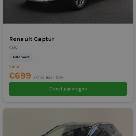
LED achterlichten
lederen stuurwiel
lederen versnellingspook
Renault Captur
LED koplampen
SUV
Automaat
Multimedia-pakket
Vanaf
multimedia-voorbereiding
€699
/mnd excl. btw
multimedia scherm klein
Direct aanvragen
parkeersensor voor en achter
passagiersairbag
RDW-leges