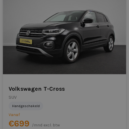
Anti Blokkeer Systeem
Anti doorSlip Regeling
armsteun achter
armsteun voor
audio installatie
Autonomous Emergency Braking
bandenspanningscontrolesysteem
Volkswagen T-Cross
bestuurdersairbag
SUV
Handgeschakeld
binnenspiegel automatisch dimmend
Vanaf
Bluetooth telefoonvoorbereiding
€699
/mnd excl. btw