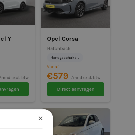
el Y
Opel Corsa
Hatchback
Handgeschakeld
Vanaf
€579
/mnd excl. btw
/mnd excl. btw
aanvragen
Direct aanvragen
×