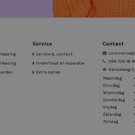
Service
Contact
commercie@d
rleasing
Service & contact
088 700 18 1
rleasing
Onderhoud en reparatie
kelijk te parkeren.”
Kanaalweg 9,
aarden
Extra opties
Maandag
Dinsdag
Woensdag
Donderdag
”
Vrijdag
el van Eurocars
Zaterdag
Zondag
, een mobiliteitsgroep met meer dan 15