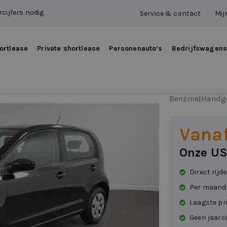
cijfers nodig
Service & contact
Mij
ortlease
Private shortlease
Personenauto’s
Bedrijfswagen
Volks
Benzine
|
Handg
Vana
Onze US
Direct rijd
Per maand
Laagste pr
Geen jaarci