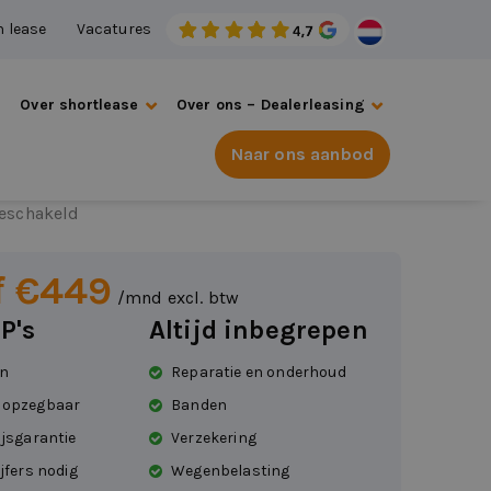
n lease
Vacatures
s
Over shortlease
Over ons – Dealerleasing
Naar ons aanbod
wagen up!
eschakeld
f €449
/mnd excl. btw
P's
Altijd inbegrepen
en
Reparatie en onderhoud
 opzegbaar
Banden
ijsgarantie
Verzekering
jfers nodig
Wegenbelasting