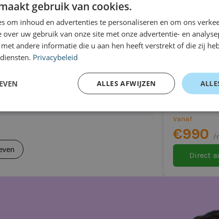
auto
even
maakt gebruik van cookies.
s om inhoud en advertenties te personaliseren en om ons verkee
 over uw gebruik van onze site met onze advertentie- en analyse
et andere informatie die u aan hen heeft verstrekt of die zij h
k)
 diensten.
Privacybeleid
Polestar 
lijk)
Long Range 
EVEN
ALLES AFWIJZEN
ALLE
oering)
Prime 82 k
Automaat
ering afhankelijk)
Vanaf
€990
/
even
Direct 
 ideaal is voor jou