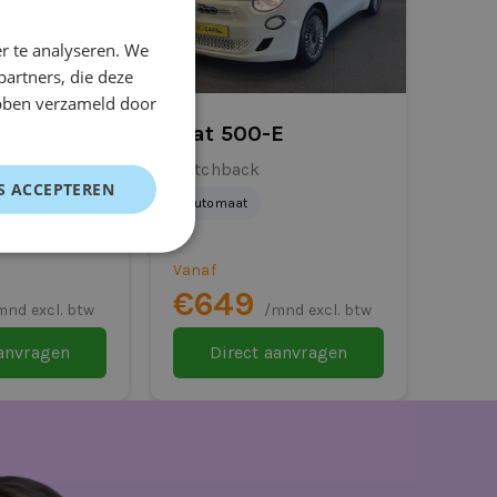
r te analyseren. We
partners, die deze
ebben verzameld door
2
Fiat 500-E
Single Motor
Hatchback
S ACCEPTEREN
Wh
Automaat
Vanaf
€649
mnd excl. btw
/mnd excl. btw
aanvragen
Direct aanvragen