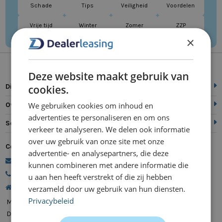
Schade
Tips
Veiligheid
Voordelen
Vrije tijd
Winter
Zomer
ZZP
×
Deze website maakt gebruik van
Direct naar
cookies.
We gebruiken cookies om inhoud en
Over ons
advertenties te personaliseren en om ons
Service
verkeer te analyseren. We delen ook informatie
over uw gebruik van onze site met onze
Contact
advertentie- en analysepartners, die deze
commercie@dealerleasing.nl
kunnen combineren met andere informatie die
088 700 18 18
u aan hen heeft verstrekt of die zij hebben
Kanaalweg 9, 5721 MZ Asten
verzameld door uw gebruik van hun diensten.
Privacybeleid
Maandag
08:00 - 20:00
Dinsdag
08:00 - 20:00