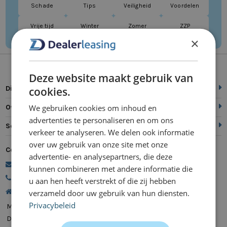
Schade
Tips
Veiligheid
Voordelen
Vrije tijd
Winter
Zomer
ZZP
×
Deze website maakt gebruik van
Direct naar
cookies.
We gebruiken cookies om inhoud en
Over ons
advertenties te personaliseren en om ons
Service
verkeer te analyseren. We delen ook informatie
over uw gebruik van onze site met onze
Contact
advertentie- en analysepartners, die deze
commercie@dealerleasing.nl
kunnen combineren met andere informatie die
088 700 18 18
u aan hen heeft verstrekt of die zij hebben
Kanaalweg 9, 5721 MZ Asten
verzameld door uw gebruik van hun diensten.
Privacybeleid
Maandag
08:00 - 20:00
Dinsdag
08:00 - 20:00