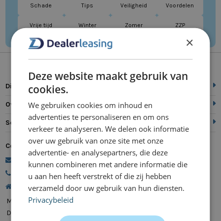
Schade
Tips
Veiligheid
Voordelen
Vrije tijd
Winter
Zomer
ZZP
×
Deze website maakt gebruik van
Direct naar
cookies.
We gebruiken cookies om inhoud en
Over ons
advertenties te personaliseren en om ons
Service
verkeer te analyseren. We delen ook informatie
over uw gebruik van onze site met onze
Contact
advertentie- en analysepartners, die deze
commercie@dealerleasing.nl
kunnen combineren met andere informatie die
088 700 18 18
u aan hen heeft verstrekt of die zij hebben
Kanaalweg 9, 5721 MZ Asten
verzameld door uw gebruik van hun diensten.
Privacybeleid
Maandag
08:00 - 20:00
Dinsdag
08:00 - 20:00