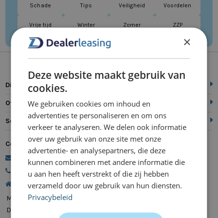
Schade
Tips
Veiligheid
Voordelen
Vrije tijd
Winter
Zomer
ZZP
×
Deze website maakt gebruik van
Direct naar
cookies.
We gebruiken cookies om inhoud en
Over ons
advertenties te personaliseren en om ons
Service
verkeer te analyseren. We delen ook informatie
over uw gebruik van onze site met onze
Contact
advertentie- en analysepartners, die deze
commercie@dealerleasing.nl
kunnen combineren met andere informatie die
088 700 18 18
u aan hen heeft verstrekt of die zij hebben
Kanaalweg 9, 5721 MZ Asten
verzameld door uw gebruik van hun diensten.
Privacybeleid
Maandag
08:00 - 20:00
Dinsdag
08:00 - 20:00