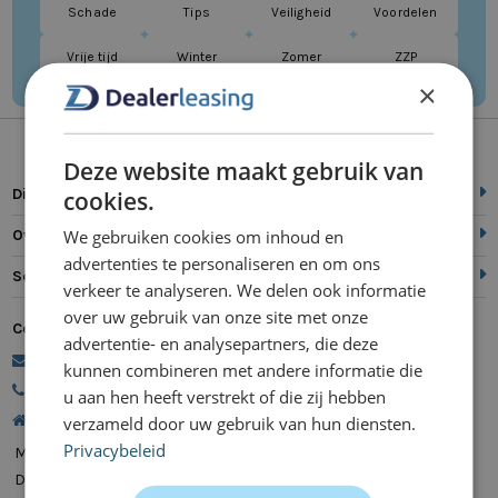
Schade
Tips
Veiligheid
Voordelen
Vrije tijd
Winter
Zomer
ZZP
×
Deze website maakt gebruik van
Direct naar
cookies.
We gebruiken cookies om inhoud en
Over ons
advertenties te personaliseren en om ons
Service
verkeer te analyseren. We delen ook informatie
over uw gebruik van onze site met onze
Contact
advertentie- en analysepartners, die deze
commercie@dealerleasing.nl
kunnen combineren met andere informatie die
088 700 18 18
u aan hen heeft verstrekt of die zij hebben
Kanaalweg 9, 5721 MZ Asten
verzameld door uw gebruik van hun diensten.
Privacybeleid
Maandag
08:00 - 20:00
Dinsdag
08:00 - 20:00