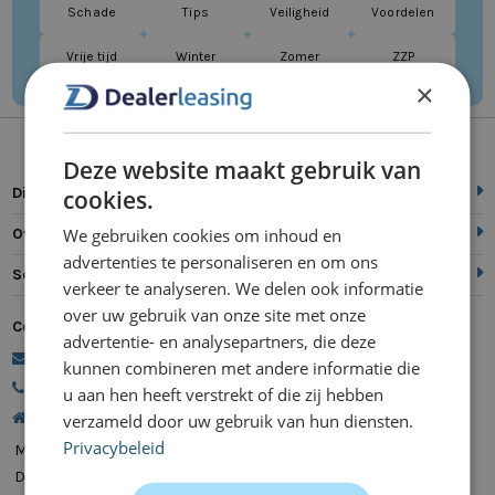
Schade
Tips
Veiligheid
Voordelen
Vrije tijd
Winter
Zomer
ZZP
×
Deze website maakt gebruik van
Direct naar
cookies.
We gebruiken cookies om inhoud en
Over ons
advertenties te personaliseren en om ons
Service
verkeer te analyseren. We delen ook informatie
over uw gebruik van onze site met onze
Contact
advertentie- en analysepartners, die deze
commercie@dealerleasing.nl
kunnen combineren met andere informatie die
088 700 18 18
u aan hen heeft verstrekt of die zij hebben
Kanaalweg 9, 5721 MZ Asten
verzameld door uw gebruik van hun diensten.
Privacybeleid
Maandag
08:00 - 20:00
Dinsdag
08:00 - 20:00