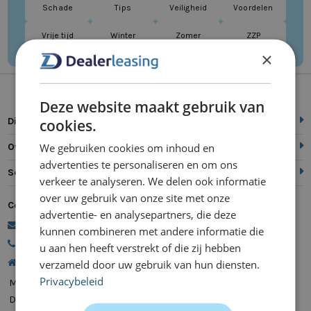
Schade
Tips
Veiligheid
Voordelen
Vrije tijd
Winter
Zomer
ZZP
×
Deze website maakt gebruik van
Direct naar
cookies.
We gebruiken cookies om inhoud en
Over ons
advertenties te personaliseren en om ons
Service
verkeer te analyseren. We delen ook informatie
over uw gebruik van onze site met onze
Contact
advertentie- en analysepartners, die deze
commercie@dealerleasing.nl
kunnen combineren met andere informatie die
088 700 18 18
u aan hen heeft verstrekt of die zij hebben
Kanaalweg 9, 5721 MZ Asten
verzameld door uw gebruik van hun diensten.
Privacybeleid
Maandag
08:00 - 20:00
Dinsdag
08:00 - 20:00