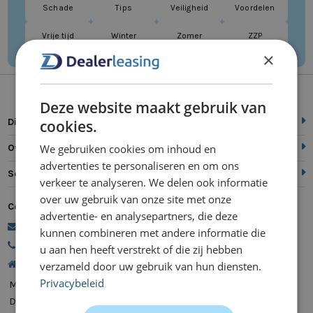
Schade
Tips
Veiligheid
Voordelen
Vrije tijd
Winter
Zomer
ZZP
×
Deze website maakt gebruik van
Direct naar
cookies.
We gebruiken cookies om inhoud en
Over ons
advertenties te personaliseren en om ons
Service
verkeer te analyseren. We delen ook informatie
over uw gebruik van onze site met onze
Contact
advertentie- en analysepartners, die deze
commercie@dealerleasing.nl
kunnen combineren met andere informatie die
088 700 18 18
u aan hen heeft verstrekt of die zij hebben
Kanaalweg 9, 5721 MZ Asten
verzameld door uw gebruik van hun diensten.
Privacybeleid
Maandag
08:00 - 20:00
Dinsdag
08:00 - 20:00