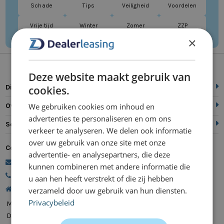
Schade
Tips
Veiligheid
Voordelen
Vrije tijd
Winter
Zomer
ZZP
×
Deze website maakt gebruik van
Direct naar
cookies.
We gebruiken cookies om inhoud en
Over ons
advertenties te personaliseren en om ons
Service
verkeer te analyseren. We delen ook informatie
over uw gebruik van onze site met onze
Contact
advertentie- en analysepartners, die deze
commercie@dealerleasing.nl
kunnen combineren met andere informatie die
088 700 18 18
u aan hen heeft verstrekt of die zij hebben
Kanaalweg 9, 5721 MZ Asten
verzameld door uw gebruik van hun diensten.
Privacybeleid
Maandag
08:00 - 20:00
Dinsdag
08:00 - 20:00