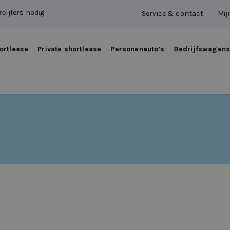
cijfers nodig
Service & contact
Mij
ortlease
Private shortlease
Personenauto’s
Bedrijfswagen