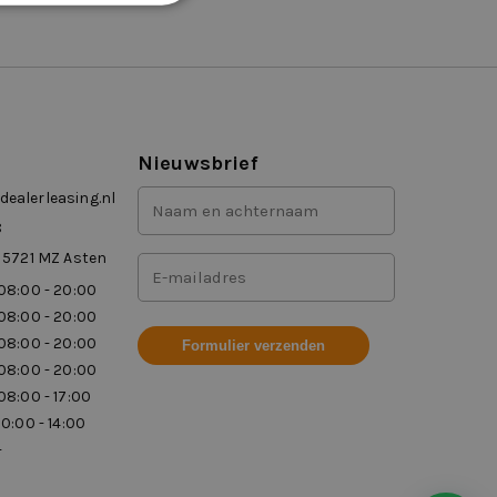
Nieuwsbrief
Voor-
ealerleasing.nl
en
8
achternaam
 5721 MZ Asten
Mailadres
(Vereist)
08:00 - 20:00
(Vereist)
08:00 - 20:00
08:00 - 20:00
08:00 - 20:00
08:00 - 17:00
10:00 - 14:00
-