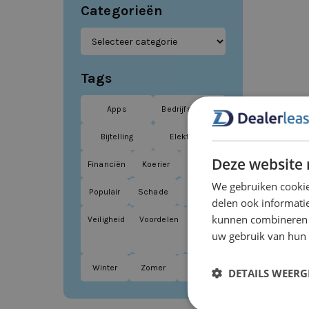
Categorieën
Tags
Apps
Bedrijfswagen
Bijtelling
Elektrisch
Deze website 
Financiën
Koerier
Leasen
We gebruiken cookie
Populair
Schade
Tips
delen ook informatie
kunnen combineren m
Veiligheid
Voordelen
Vrije
uw gebruik van hun
tijd
Winter
Zomer
ZZP
DETAILS WEERG