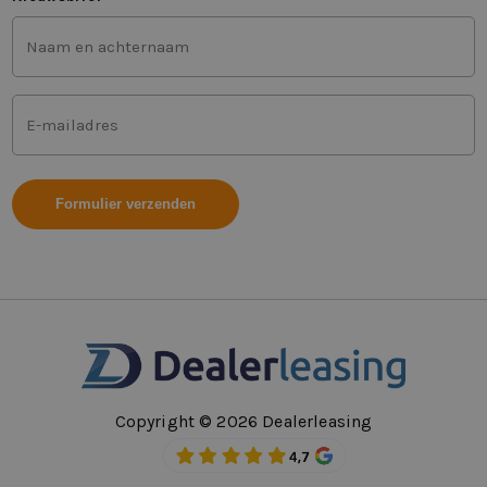
Voor-
en
achternaam
(Vereist)
Mailadres
(Vereist)
Copyright © 2026 Dealerleasing