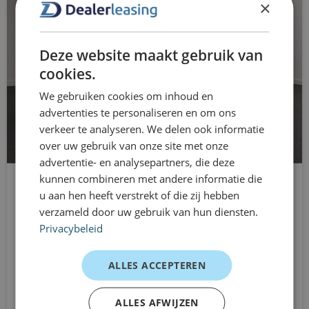
×
Diesel: gemiddeld rond 1 op 14 – 1 op 17, afhankelijk
buitenspiegels elektrisch inklapbaar
van rijstijl en belading.
buitenspiegels elektrisch verstel- en
Deze website maakt gebruik van
Werkelijk verbruik kan variëren met belading,
verwarmbaar
cookies.
routeprofiel en verkeerssituaties.
We gebruiken cookies om inhoud en
buitenspiegels in carrosseriekleur
Betrouwbaarheid en onderhoud
advertenties te personaliseren en om ons
bumpers in carrosseriekleur
verkeer te analyseren. We delen ook informatie
De Transit Custom heeft een solide reputatie binnen de
over uw gebruik van onze site met onze
centrale deurvergrendeling met
bedrijfswagenmarkt en is breed inzetbaar voor
advertentie- en analysepartners, die deze
afstandsbediening
kunnen combineren met andere informatie die
dagelijkse zakelijke ritten.
u aan hen heeft verstrekt of die zij hebben
Ford E-Transit
connected services
Onderhoud en onderdelen zijn via grote
verzameld door uw gebruik van hun diensten.
L2H1
dealernetwerken breed beschikbaar.
Privacybeleid
DAB ontvanger
Automaat
Goed onderhoud volgens fabrieksinterval draagt bij
Vanaf
dimlichten automatisch
ALLES ACCEPTEREN
aan betrouwbaarheid en levensduur.
€1009
/mnd excl. btw
Driver Assistance Pack
ALLES AFWIJZEN
Milieuzones en zero-emissiezones