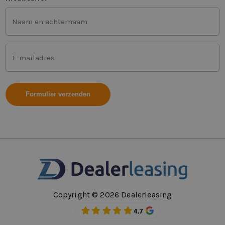
Voor-
en
achternaam
(Vereist)
Mailadres
(Vereist)
Copyright © 2026 Dealerleasing