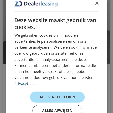
×
Diesel: gemiddeld rond 1 op 14 – 1 op 17, afhankelijk
buitenspiegels elektrisch inklapbaar
van rijstijl en belading.
buitenspiegels elektrisch verstel- en
Deze website maakt gebruik van
Werkelijk verbruik kan variëren met belading,
verwarmbaar
cookies.
routeprofiel en verkeerssituaties.
We gebruiken cookies om inhoud en
buitenspiegels in carrosseriekleur
Betrouwbaarheid en onderhoud
advertenties te personaliseren en om ons
bumpers in carrosseriekleur
verkeer te analyseren. We delen ook informatie
De Transit Custom heeft een solide reputatie binnen de
over uw gebruik van onze site met onze
centrale deurvergrendeling met
bedrijfswagenmarkt en is breed inzetbaar voor
advertentie- en analysepartners, die deze
afstandsbediening
kunnen combineren met andere informatie die
dagelijkse zakelijke ritten.
u aan hen heeft verstrekt of die zij hebben
MAN TGE
connected services
Onderhoud en onderdelen zijn via grote
verzameld door uw gebruik van hun diensten.
L3H3 Dubbele cabine
dealernetwerken breed beschikbaar.
Privacybeleid
DAB ontvanger
Handgeschakeld
Goed onderhoud volgens fabrieksinterval draagt bij
Vanaf
dimlichten automatisch
ALLES ACCEPTEREN
aan betrouwbaarheid en levensduur.
€780
/mnd excl. btw
Driver Assistance Pack
ALLES AFWIJZEN
Milieuzones en zero-emissiezones