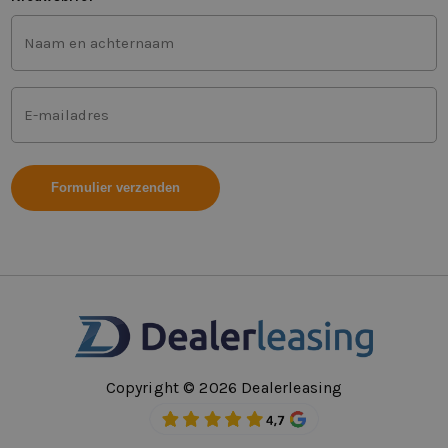
Voor-
en
achternaam
(Vereist)
Mailadres
(Vereist)
Copyright © 2026 Dealerleasing