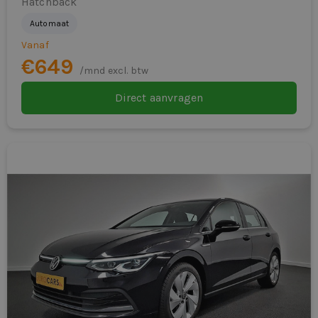
Hatchback
Automaat
Vanaf
€649
/mnd excl. btw
Direct aanvragen