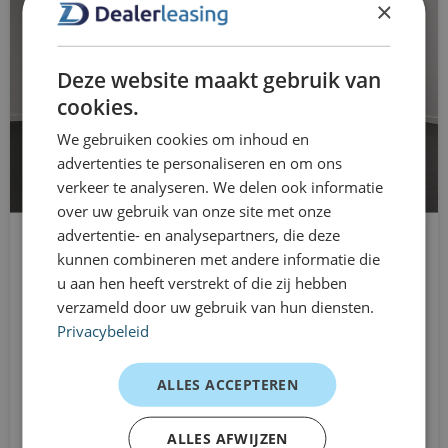
mobiliteitsbehoeften, tijdelijke projecten of wanneer je
×
stuurbekrachtiging
simpelweg flexibel en prettig wilt rijden.
stuurwiel multifunctioneel
Ervaringen van rijders
Deze website maakt gebruik van
zij airbag(s) voor
Stadsbewoner – dagelijkse ritten
cookies.
“Handzaam en zuinig — perfect voor de stad.”
We gebruiken cookies om inhoud en
advertenties te personaliseren en om ons
Student – korte ritten
verkeer te analyseren. We delen ook informatie
“Fijn formaat en makkelijk te parkeren.”
over uw gebruik van onze site met onze
Starter – eerste auto
advertentie- en analysepartners, die deze
kunnen combineren met andere informatie die
“Comfortabel en overzichtelijk voor dagelijks
u aan hen heeft verstrekt of die zij hebben
SEAT Ibiza
gebruik.”
verzameld door uw gebruik van hun diensten.
Hatchback
Privacybeleid
Dealerleasing is onderdeel van
Handgeschakeld
Eurocars Mobility
Vanaf
ALLES ACCEPTEREN
€579
Dealerleasing maakt deel uit van Eurocars Mobility, een
/mnd excl. btw
mobiliteitsgroep met meer dan 15 jaar ervaring in
ALLES AFWIJZEN