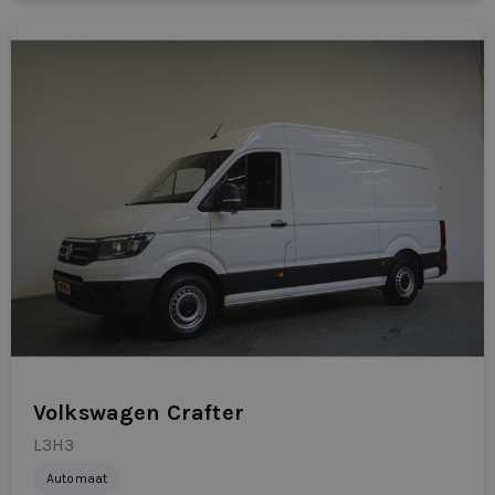
flexibele mobiliteitsoplossingen. Snelle beschikbaarheid,
professionele ondersteuning en een menselijk
acceptatiebeleid staan centraal.
Klaar om te rijden?
Bekijk de actuele Renault Master E-Tech L2H2
Dealerleasing-voorraad of vraag direct een voorstel aan.
Vandaag aanvragen betekent vaak morgen al rijden.
Volkswagen Crafter
L3H3
Automaat