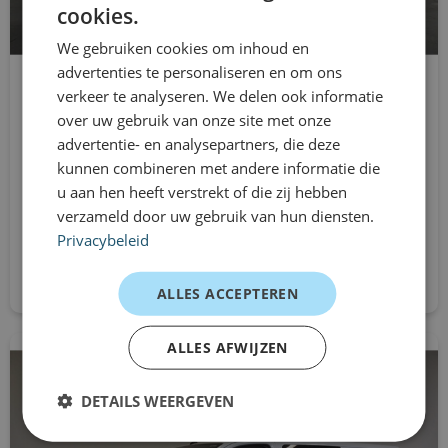
cookies.
bedrijfswagen nodig is, bijvoorbeeld voor projectwerk,
radio
We gebruiken cookies om inhoud en
seizoensdrukte, vervangend vervoer of uitbreiding van je
advertenties te personaliseren en om ons
RDW-leges
wagenpark. Je rijdt zonder langdurige verplichtingen en
verkeer te analyseren. We delen ook informatie
Citroën Jumpy
start/stop systeem
kunt je lease eenvoudig aanpassen wanneer je situatie
over uw gebruik van onze site met onze
L3H1
advertentie- en analysepartners, die deze
verandert. Zo blijft mobiliteit overzichtelijk en flexibel
stuur verstelbaar
kunnen combineren met andere informatie die
Handgeschakeld
geregeld.
u aan hen heeft verstrekt of die zij hebben
Vanaf
tussenschot volledig
Klantervaringen
verzameld door uw gebruik van hun diensten.
€684
/mnd excl. btw
Privacybeleid
Logistiek planner – emissievrij vervoer
Direct aanvragen
“Perfect voor stedelijke routes: stil, comfortabel en
ALLES ACCEPTEREN
makkelijk te laden.”
Servicebedrijf – flexibele inzet
ALLES AFWIJZEN
“Ruime laadruimte en direct beschikbaar. Precies wat we
nodig hadden.”
DETAILS WEERGEVEN
ZZP’er – tijdelijke uitbreiding