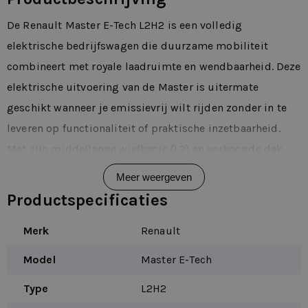
De Renault Master E-Tech L2H2 is een volledig
elektrische bedrijfswagen die duurzame mobiliteit
combineert met royale laadruimte en wendbaarheid. Deze
elektrische uitvoering van de Master is uitermate
geschikt wanneer je emissievrij wilt rijden zonder in te
leveren op functionaliteit of praktische inzetbaarheid.
Met zijn middellange wielbasis (L2) en verhoogde dak
(H2) biedt hij extra laadcapaciteit, terwijl hij
Meer weergeven
overzichtelijk en comfortabel blijft in gebruik.
Productspecificaties
In de dagelijkse praktijk voel je direct de voordelen van
Merk
Renault
elektrisch rijden. De Master E-Tech L2H2 accelereert
soepel, is stil en biedt een ontspannen rijervaring zonder
Model
Master E-Tech
schakelmomenten. In stedelijk verkeer is hij verrassend
Type
L2H2
wendbaar voor zijn formaat en op langere ritten blijft het